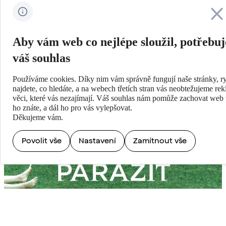
Zavřít
Aby vám web co nejlépe sloužil, potřebu
váš souhlas
Používáme cookies. Díky nim vám správně fungují naše stránky, ry
najdete, co hledáte, a na webech třetích stran vás neobtežujeme re
věci, které vás nezajímají. Váš souhlas nám pomůže zachovat web t
ho znáte, a dál ho pro vás vylepšovat.
Děkujeme vám.
Povolit vše
Nastavení
Zamítnout vše
Fenomenální úspěch po celém světě
PARAZIT měl světovou premiéru loni v květnu na festivalu