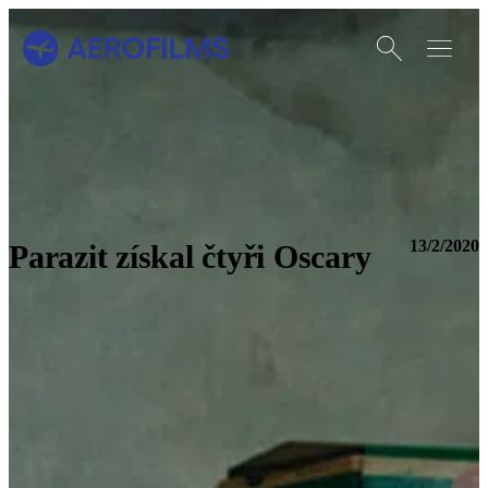
Otevřít vyhledáván
Otevřít m
Přejít na úvodní stránku
13/2/2020
Parazit získal čtyři Oscary