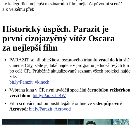
i v kategoriích nejlepší mezinárodní film, nejlepší původní scénář
a k velkému přek
Historický úspěch. Parazit je
první cizojazyčný vítěz Oscara
za nejlepší film
PARAZIT se při příležitosti oscarového triumfu
vrací do kin
sítě
Cinema City, stále jej také najdete v programu jednosálových kin
po celé ČR. Průběžně aktualizovaný seznam všech projekcí najde
zde:
bit.ly/Parazit_vkinech
Vybraná kina v ČR nyní uvádějí speciální
černobílou režisérkou
verzi filmu
:
bit.ly/Parazit_BW
Film si diváci mohou pustit legálně online ve
videopůjčovně
Aerovod
:
bit.ly/Parazit_Aerovod