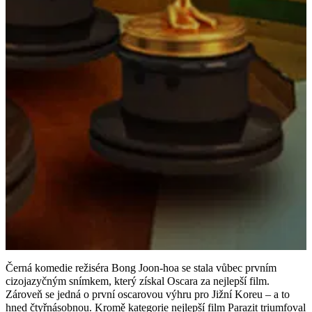
Černá komedie režiséra Bong Joon-hoa se stala vůbec prvním
cizojazyčným snímkem, který získal Oscara za nejlepší film.
Zároveň se jedná o první oscarovou výhru pro Jižní Koreu – a to
hned čtyřnásobnou. Kromě kategorie nejlepší film Parazit triumfoval