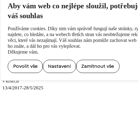
Aby vám web co nejlépe sloužil, potřebu
váš souhlas
Používáme cookies. Díky nim vám správně fungují naše stránky, ry
najdete, co hledáte, a na webech třetích stran vás neobtežujeme re
věci, které vás nezajímají. Váš souhlas nám pomůže zachovat web t
ho znáte, a dál ho pro vás vylepšovat.
Děkujeme vám.
Povolit vše
Nastavení
Zamítnout vše
V KINECH
13/4/2017-28/5/2025
ZEMĚ A ROK
Rumunsko, 2016
DÉLKA
128 minut