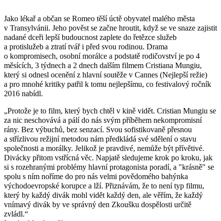
Jako lékař a občan se Romeo těší úctě obyvatel malého města
v Transylvánii. Jeho pověst se začne hroutit, když se ve snaze zajistit
nadané dceři lepší budoucnost zaplete do řetězce služeb
a protislužeb a ztratí tvář i před svou rodinou. Drama
o kompromisech, osobní morálce a podstatě rodičovství je po 4
měsících, 3 týdnech a 2 dnech dalším filmem Cristiana Mungiu,
který si odnesl ocenění z hlavní soutěže v Cannes (Nejlepší režie)
a pro mnohé kritiky patřil k tomu nejlepšímu, co festivalový ročník
2016 nabídl.
„Protože je to film, který bych chtěl v kině vidět. Cristian Mungiu se
za nic neschovává a pálí do nás svým příběhem nekompromisní
rány. Bez výbuchů, bez senzací. Svou sofistikovaně přesnou
a střízlivou režijní metodou nám předkládá své sdělení o stavu
společnosti a morálky. Jelikož je pravdivé, nemůže být přívětivé.
Divácky přitom vstřícná věc. Napjatě sledujeme krok po kroku, jak
si s rozehranými problémy hlavní protagonista poradí, a "krásně" se
spolu s ním noříme do pro nás velmi povědomého bahýnka
východoevropské korupce a lží. Přiznávám, že to není typ filmu,
který by každý divák mohl vidět každý den, ale věřím, že každý
vnímavý divák by ve správný den Zkoušku dospělosti určitě
zvládl.“