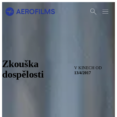
Otevřít vyhledáván
Otevřít m
Přejít na úvodní stránku
Zkouška
V KINECH OD
dospělosti
13/4/2017