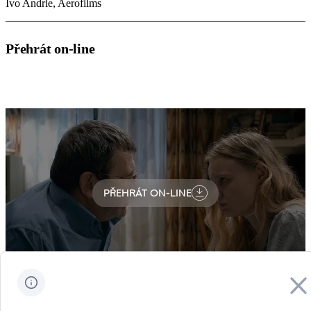
Ivo Andrle, Aerofilms
Přehrát on-line
PŘEHRÁT ON-LINE
Zavřít