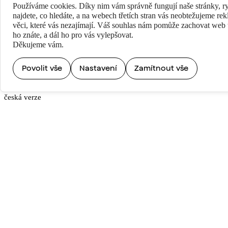
Používáme cookies. Díky nim vám správně fungují naše stránky, ry
DÉLKA
najdete, co hledáte, a na webech třetích stran vás neobtežujeme re
83 minut
věci, které vás nezajímají. Váš souhlas nám pomůže zachovat web t
ho znáte, a dál ho pro vás vylepšovat.
Děkujeme vám.
REŽIE
Jan Hošek
Povolit vše
Nastavení
Zamítnout vše
JAZYKOVÁ VERZE
česká verze
TITULKY / DABING
česká verze
PŘÍSTUPNOST
Přístupný