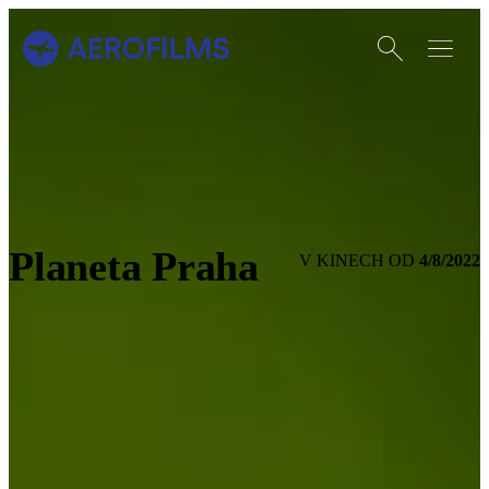
Otevřít vyhledáván
Otevřít m
Přejít na úvodní stránku
Planeta Praha
4/8/2022
V KINECH OD