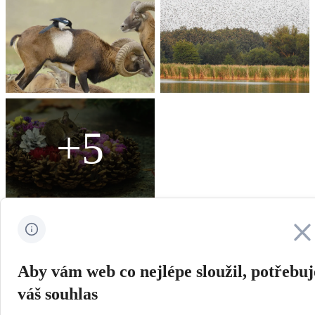
+5
V KINECH
Zavřít
4/8/2022-31/12/2030
Aby vám web co nejlépe sloužil, potřebu
ZEMĚ A ROK
Česko, 2021
váš souhlas