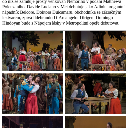
do níž se zamiluje prostý venkovan Nemorino v podání Matthewa
Polenzaniho. Davide Luciano v Met debutuje jako Adinin arogantní
nápadník Belcore. Doktora Dulcamaru, obchodníka se zázračným
lektvarem, zpívá Ildebrando D’Arcangelo. Dirigent Domingo
Hindoyan bude s Nápojem lásky v Metropolitní opeře debutovat.