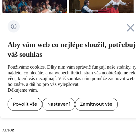
Zavřít
Aby vám web co nejlépe sloužil, potřebu
váš souhlas
Používáme cookies. Díky nim vám správně fungují naše stránky, ry
najdete, co hledáte, a na webech třetích stran vás neobtežujeme re
věci, které vás nezajímají. Váš souhlas nám pomůže zachovat web t
V KINECH
ho znáte, a dál ho pro vás vylepšovat.
10/2/2018-18/2/2018
Děkujeme vám.
Povolit vše
Nastavení
Zamítnout vše
DÉLKA
2h. 39min. včetně přestávky
AUTOR