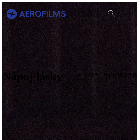
Otevřít vyhledáván
Otevřít m
Přejít na úvodní stránku
Nápoj lásky
10/2/2018
V KINECH OD