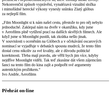
Nekonvenční způsob vyprávění, vynalézavá vizuální složka
i mimořádné herecké výkony vynesly snímku Zlatý glóbus
za nejlepší film.
„Film Moonlight si k nám našel cestu, přestože to pro něj nebylo
jednoduché. Zaklepal nám na dveře v okamžiku, kdy jsme
v Aerofilms plně vytížení prací na dalších skvělých filmech. Ale
když jsme si Moonlight pustili, tak zkrátka nešlo jinak.
V souvislosti s oceněním na Glóbech a v očekávání oscarových
nominací se vyjadřuje v debatách spousta mudrců, že tento film
dostal cenu nikoliv za své kvality, ale z důvodu politické
korektnosti. Třeba mají pravdu, ale věřil bych jim více, kdyby
nejdříve Moonlight viděli. Tak teď zkusíme dát všem zájemcům
šanci na tento film do kina zajít a podpořit své argumenty
autentickým prožitkem.“
Ivo Andrle, Aerofilms
Přehrát on-line