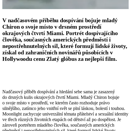
V nadčasovém příběhu dospívání bojuje mladý
Chiron o svoje místo v drsném prostředí
okrajových čtvrtí Miami. Portrét dospívajícího
člověka, současných amerických předměstí i
nepostřehnutelných sil, které formují lidské životy,
získal od zahraničních novinářů působících v
Hollywoodu cenu Zlatý glóbus za nejlepší film.
Nadčasový příběh dospívání a hledání sebe sama je zasazený
do drsných kulis okrajových čtvrtí Miami. Mladý Chiron bojuje
o svoje místo v prostředí, ve kterém často rozhoduje právo
silnějšího, zatímco jeho vnitřní svět se plní láskou, bolestí i touhou.
Moonlight zachycuje univerzální témata přátelství a sexuální identity
ve třech různých životních etapách od dětství až po dospělost. Je
zároveň portrétem mladého člověka, současných amerických
předměstí i nepostřehnutelných sil, které formují lidské životy.