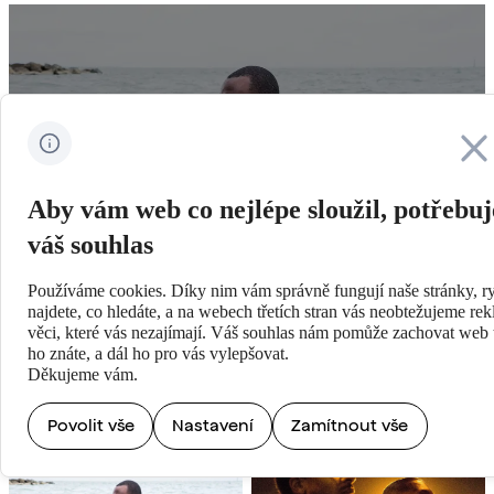
Zavřít
PŘEHRÁT ON-LINE
Aby vám web co nejlépe sloužil, potřebu
váš souhlas
Používáme cookies. Díky nim vám správně fungují naše stránky, ry
najdete, co hledáte, a na webech třetích stran vás neobtežujeme re
věci, které vás nezajímají. Váš souhlas nám pomůže zachovat web t
ho znáte, a dál ho pro vás vylepšovat.
Děkujeme vám.
Povolit vše
Nastavení
Zamítnout vše