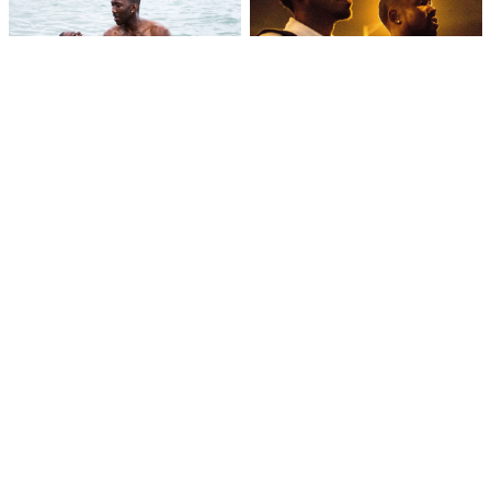
V KINECH
22/2/2017-21/2/2027
ZEMĚ A ROK
USA, 2016
DÉLKA
111 minut
REŽIE
Barry Jenkins
JAZYKOVÁ VERZE
anglická verze