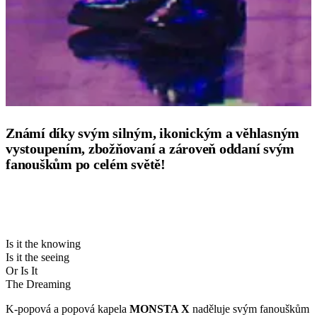
Známí díky svým silným, ikonickým a věhlasným
vystoupením, zbožňovaní a zároveň oddaní svým
fanouškům po celém světě!
Is it the knowing
Is it the seeing
Or Is It
The Dreaming
K-popová a popová kapela
MONSTA X
naděluje svým fanouškům