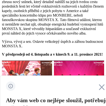
zbrusu nový snímek, který detailně nahlíží na jejich tvrdou cestu
posledních šesti let včetně exkluzivních rozhovorů s každým členem
kapely, osobních příběhů z jejich pobytu v Americe a také
speciálního koncertního klipu pro MONBEBE, neboli
fanouškovskou skupinu MONSTA X. Tato filmová událost, kterou
si nemůžete nechat ujít, obsahuje energická hudební vystoupení hitů
MONSTA X, které vévodily hitparádám a současně exkluzivní
první náhled do jejich vysoce očekávaného nového alba.
Výzva, vývoj a sen. Oslavte velkolepý úspěch a zářnou budoucnost
MONSTA X.
V předprodeji od 4. listopadu a v kinech 9. a 11. prosince 2021!
Zavřít
Aby vám web co nejlépe sloužil, potřebu