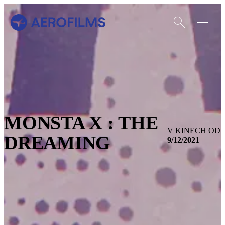
Otevřít vyhledáván
Otevřít m
Přejít na úvodní stránku
MONSTA X : THE
V KINECH OD
DREAMING
9/12/2021