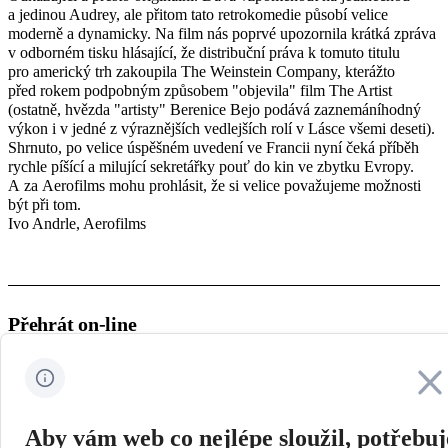
a jedinou Audrey, ale přitom tato retrokomedie působí velice
moderně a dynamicky. Na film nás poprvé upozornila krátká zpráva
v odborném tisku hlásající, že distribuční práva k tomuto titulu
pro americký trh zakoupila The Weinstein Company, kterážto
před rokem podpobným způsobem "objevila" film The Artist
(ostatně, hvězda "artisty" Berenice Bejo podává zaznemáníhodný
výkon i v jedné z výraznějších vedlejších rolí v Lásce všemi deseti).
Shrnuto, po velice úspěšném uvedení ve Francii nyní čeká příběh
rychle píšící a milující sekretářky pouť do kin ve zbytku Evropy.
A za Aerofilms mohu prohlásit, že si velice považujeme možnosti
být při tom.
Ivo Andrle, Aerofilms
Přehrát on-line
Zavřít
Aby vám web co nejlépe sloužil, potřebu