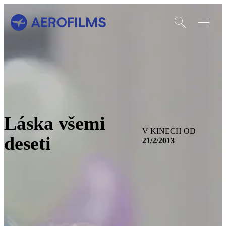
Otevřít vyhledáván
Otevřít m
Přejít na úvodní stránku
Láska všemi
V KINECH OD
deseti
21/2/2013