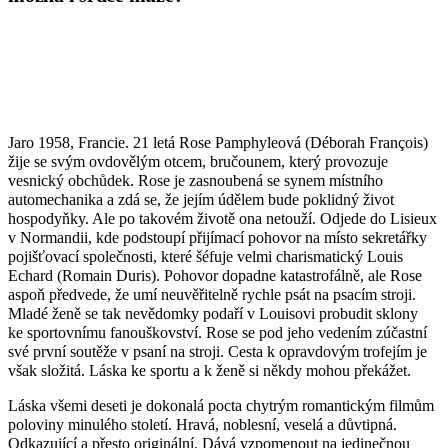
Jaro 1958, Francie. 21 letá Rose Pamphyleová (Déborah François)
žije se svým ovdovělým otcem, bručounem, který provozuje
vesnický obchůdek. Rose je zasnoubená se synem místního
automechanika a zdá se, že jejím údělem bude poklidný život
hospodyňky. Ale po takovém životě ona netouží. Odjede do Lisieux
v Normandii, kde podstoupí přijímací pohovor na místo sekretářky
pojišťovací společnosti, které šéfuje velmi charismatický Louis
Echard (Romain Duris). Pohovor dopadne katastrofálně, ale Rose
aspoň předvede, že umí neuvěřitelně rychle psát na psacím stroji.
Mladé ženě se tak nevědomky podaří v Louisovi probudit sklony
ke sportovnímu fanouškovství. Rose se pod jeho vedením zúčastní
své první soutěže v psaní na stroji. Cesta k opravdovým trofejím je
však složitá. Láska ke sportu a k ženě si někdy mohou překážet.
Láska všemi deseti je dokonalá pocta chytrým romantickým filmům
poloviny minulého století. Hravá, noblesní, veselá a důvtipná.
Odkazující a přesto originální. Dává vzpomenout na jedinečnou