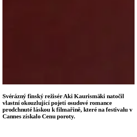
Svérázný finský režisér Aki Kaurismäki natočil
vlastní okouzlující pojetí osudové romance
prodchnuté láskou k filmařině, které na festivalu v
Cannes získalo Cenu poroty.