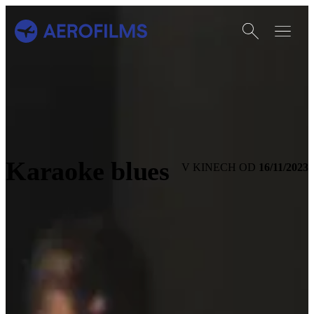
Otevřít vyhledáván
Otevřít m
Přejít na úvodní stránku
Karaoke blues
16/11/2023
V KINECH OD