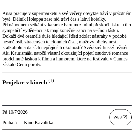
Ansa pracuje v supermarketu a své večery obvykle tráví v prázdném
bytě. Dělník Holappa zase rád tráví čas s lahví kořalky.
Při náhodném setkání v karaoke baru mezi nimi přeskočí jiskra a tito
sympatičtí vyděděnci tak mají konečně šanci na věčnou lásku.
Dokáží dvě osamělé duše hledající štěstí zdolat nástrahy v podobě
nesmělosti, ztracených telefonních čísel, mužovy příchylnosti
k alkoholu a dalších nepřejících okolností? Svérázný finský režisér
Aki Kaurismäki natočil vlastní okouzlující pojetí osudové romance
prodchnuté láskou k filmu a humorem, které na festivalu v Cannes
získalo Cenu poroty.
(1)
Projekce v kinech
Pá 10/7/2026
WEB
Praha 5 — Kino Kavalírka