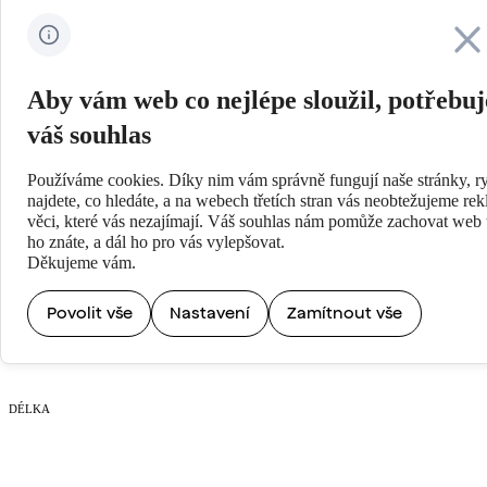
Zavřít
Aby vám web co nejlépe sloužil, potřebu
váš souhlas
Používáme cookies. Díky nim vám správně fungují naše stránky, ry
najdete, co hledáte, a na webech třetích stran vás neobtežujeme re
věci, které vás nezajímají. Váš souhlas nám pomůže zachovat web t
V KINECH
ho znáte, a dál ho pro vás vylepšovat.
16/11/2023-31/12/2033
Děkujeme vám.
Povolit vše
Nastavení
Zamítnout vše
ZEMĚ A ROK
Finsko, 2023
DÉLKA
81 minut