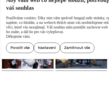
gigantické farmaceutické firmy, která se do první světové desítky
dostala právě díky těm třem českým molekulám. Začal jsem o tom
váš souhlas
všem mluvit s kamarády a známými a zjistil, že většina z nich
Antonína Holého nezná. Tak jsem se pustil do psaní.“ Petr Zelenka
Používáme cookies. Díky nim vám správně fungují naše stránky, ry
najdete, co hledáte, a na webech třetích stran vás neobtežujeme re
Inscenace vznikla s finančním přispěním Nadačního fondu Neuron
věci, které vás nezajímají. Váš souhlas nám pomůže zachovat web t
na podporu vědy.
ho znáte, a dál ho pro vás vylepšovat.
Děkujeme vám.
Povolit vše
Nastavení
Zamítnout vše