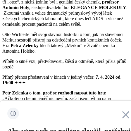
tři „otce“, z nichž jedním byl i geniální český chemik,
profesor
Antonín Holý
, sleduje divadelní hra
ELEGANCE MOLEKULY
.
Zkoumá vznik a velice dramatický průmyslový vývoj látek
z českých chemických laboratoří, které dnes léčí AIDS u více než
osmdesáti procent pacientů na celém světě.
Otto Wichterle měl svoji slavnou historku o tom, jak na stavebnici
Merkur sestrojil přístroj na odstředění prvních kontaktních čoček.
Hra
Petra Zelenky
hledá takový „Merkur“ v životě chemika
Antonína Holého.
Příběh o silné vizi, předvídavosti, štěstí a odměně, která přišla příliš
pozdě.
Přímý přenos představení v kinech v jediný večer:
7. 4. 2024 od
19:00
✦✦✦
Petr Zelenka o tom, proč se rozhodl napsat tuto hru:
„Ačkoliv o chemii téměř nic nevím, začal jsem být na pana
profesora Holého hrdý. Jistěže on a lidé kolem něho měli obrovské
štěstí, ale to, co vymysleli a co v praxi tak dobře funguje, je geniální.
Zavřít
On a jeho tým vymysleli funkční terminaci řetězení DNA. Byli
ve správné době na správném místě a byli připravení. Jejich životní
příběh obsáhl zánik bipolárního světa, nástup HIV, ale i vznik
Aby vám web co nejlépe sloužil, potřebu