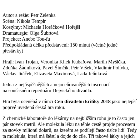
Autor a režie: Petr Zelenka
Scéna: Nikola Tempír
Kostýmy: Michaela Horáčková Hořejší
Dramaturgie: Olga Šubrtová
Projekce: Anebo Tou-fu
Předpokládaná délka představení: 150 minut (včetně jedné
přestávky)
Hrají: Ivan Trojan, Veronika Khek Kubařová, Martin Myšička,
Zdeňka Žádníková, Pavel Šimčík, Petr Vršek, Vladimír Polívka,
Václav Jiráček, Elizaveta Maximová, Lada Jelínková
Jedna z nejúspěšnějších a nejoceňovanějších inscenací
na současném repertoáru Dejvického divadla.
Hra byla oceněná v rámci
Cen divadelní kritiky 2018
jako nejlepší
poprvé uvedená česká hra roku.
Z chemické laboratoře do lékárny na nejbližším rohu je to často jen
pár stovek metrů. Ale molekula léku na téhle cestě projde procesem
za stovky milionů dolarů, na kterém se podílejí často tisíce lidí. Tedy
ta molekula, která má štěstí a dojde do cíle. Tři takové látky a jejich