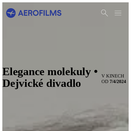
Otevřít vyhledáván
Otevřít m
Přejít na úvodní stránku
Elegance molekuly •
V KINECH
Dejvické divadlo
7/4/2024
OD